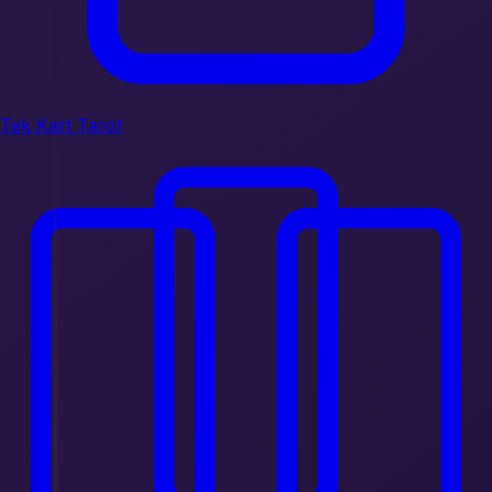
Tek Kart Tarot