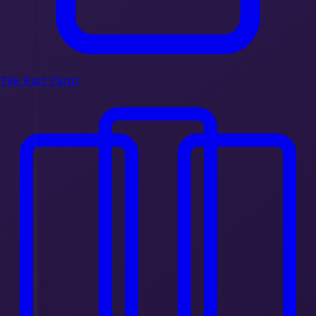
Tek Kart Tarot