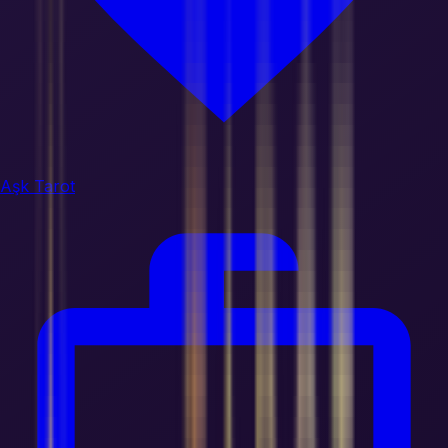
Aşk Tarot