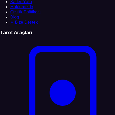
Kader Yolu
Hakkımızda
Gizlilik Politikası
Blog
✦
Bize Destek
Tarot Araçları