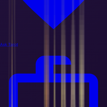
Aşk Tarot